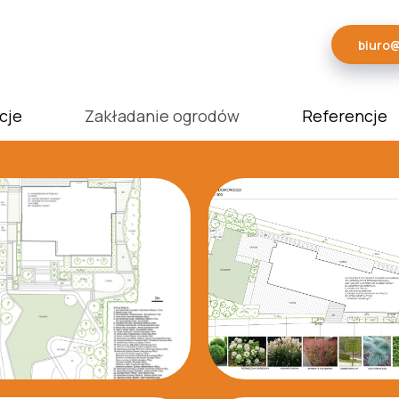
biuro
biuro
Aranżacje wnętrz
Zakładanie ogrodów
cje
Zakładanie ogrodów
Referencje
Kontakt