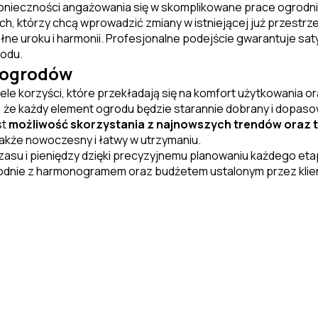
konieczności angażowania się w skomplikowane prace ogrodni
h, którzy chcą wprowadzić zmiany w istniejącej już przestrzen
łne uroku i harmonii. Profesjonalne podejście gwarantuje s
odu.
i ogrodów
le korzyści, które przekładają się na komfort użytkowania or
że każdy element ogrodu będzie starannie dobrany i dopasow
st
możliwość skorzystania z najnowszych trendów oraz t
 także nowoczesny i łatwy w utrzymaniu.
asu i pieniędzy dzięki precyzyjnemu planowaniu każdego etap
odnie z harmonogramem oraz budżetem ustalonym przez klien