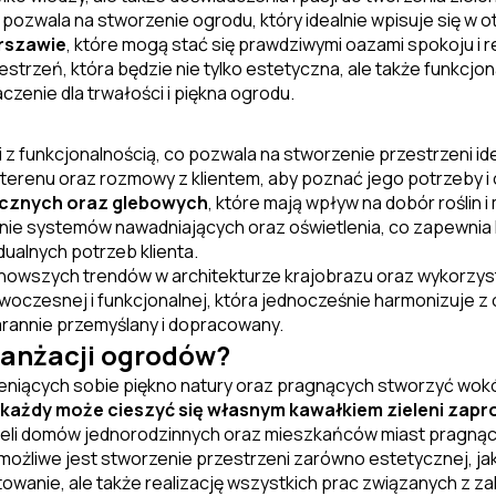
pozwala na stworzenie ogrodu, który idealnie wpisuje się w o
rszawie
, które mogą stać się prawdziwymi oazami spokoju i r
trzeń, która będzie nie tylko estetyczna, ale także funkcjon
zenie dla trwałości i piękna ogrodu.
 z funkcjonalnością, co pozwala na stworzenie przestrzeni id
 terenu oraz rozmowy z klientem, aby poznać jego potrzeby i
ycznych oraz glebowych
, które mają wpływ na dobór roślin 
e systemów nawadniających oraz oświetlenia, co zapewnia k
dualnych potrzeb klienta.
nowszych trendów w architekturze krajobrazu oraz wykorzys
nowoczesnej i funkcjonalnej, która jednocześnie harmonizuj
arannie przemyślany i dopracowany.
ranżacji ogrodów?
eniących sobie piękno natury oraz pragnących stworzyć wok
ia, każdy może cieszyć się własnym kawałkiem zieleni za
icieli domów jednorodzinnych oraz mieszkańców miast pragną
żliwe jest stworzenie przestrzeni zarówno estetycznej, jak i 
wanie, ale także realizację wszystkich prac związanych z z