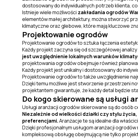
dostosowany do indywidualnych potrzeb klienta, co 
Istnieje wiele możliwości
zakładania ogrodów Wa
elementów małej architektury, można stworzyć przes
klimatyczne oraz glebowe, które mają kluczowe znac
Projektowanie ogrodów
Projektowanie ogrodów to sztuka łączenia estetyki
Każdy projekt zaczyna się od szczegółowej analizy
jest uwzględnienie lokalnych warunków klimat
projektowania ogrodów obejmuje również planowani
Każdy projekt jest unikalny i dostosowany do indywi
Projektowanie ogrodów to także uwzględnienie naj
Dzięki temu możliwe jest stworzenie przestrzeni 
projektantem gwarantuje, że każdy detal będzie st
Do kogo skierowane są usługi a
Usługi aranżacji ogrodów skierowane są do osób c
Niezależnie od wielkości działki czy stylu życ
preferencjami.
Aranżacje te są idealne dla właśc
Dzięki profesjonalnym usługom aranżacji ogrodów mo
kompleksową obsługę obejmującą nie tylko projekto