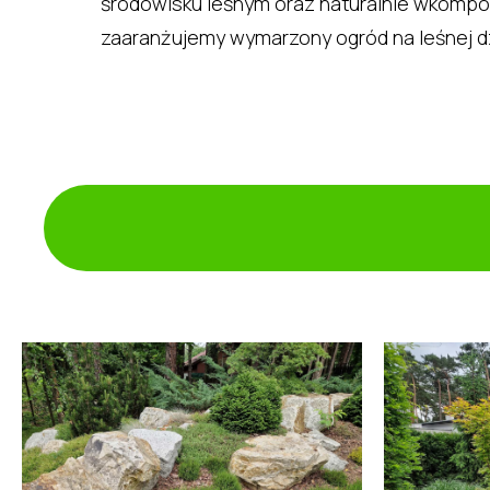
środowisku leśnym oraz naturalnie wkompon
zaaranżujemy wymarzony ogród na leśnej dzi