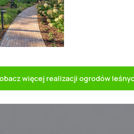
obacz więcej realizacji ogrodów leśny