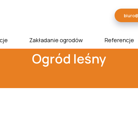
biuro
cje
Zakładanie ogrodów
Referencje
Ogród leśny