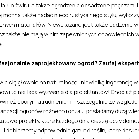
ia lub żwiru, a także ogrodzenia obsadzone pnączami 
ej można także nadać nieco rustykalnego stylu, wykorz
nych materiałów. Niewskazane jest także sadzenie w o
 lecz także nie mają w nim zapewnionych odpowiednich 
ą.
fesjonalnie zaprojektowany ogród? Zaufaj eksper
wia się głównie na naturalność i niewielką ingerencję
owi to nie lada wyzwanie dla projektantów! Chociaż pi
również sporym utrudnieniem – szczególnie ze względu 
 aranżacji ogrodów różnego rodzaju posiadamy dużą wied
ikatowe projekty, które każdego dnia cieszą oczy domo
i dobierzemy odpowiednie gatunki roślin, które dosko