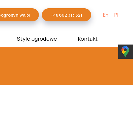
En
Pl
@ogrodyniwa.pl
+48 602 313 521
Style ogrodowe
Kontakt