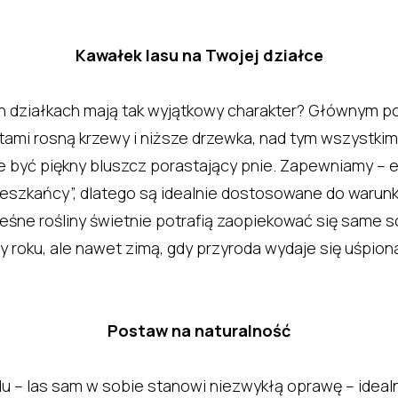
Kawałek lasu na Twojej działce
h działkach mają tak wyjątkowy charakter? Głównym po
tami rosną krzewy i niższe drzewka, nad tym wszystkim
być piękny bluszcz porastający pnie. Zapewniamy – ef
mieszkańcy”, dlatego są idealnie dostosowane do warun
eśne rośliny świetnie potrafią zaopiekować się same so
y roku, ale nawet zimą, gdy przyroda wydaje się uśpion
Postaw na naturalność
du – las sam w sobie stanowi niezwykłą oprawę – ide