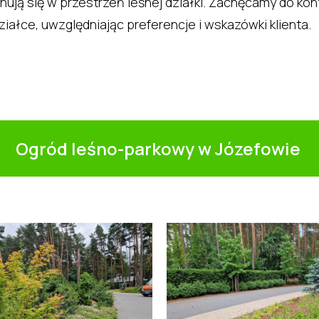
ują się w przestrzeń leśnej działki. Zachęcamy do kon
ałce, uwzględniając preferencje i wskazówki klienta.
Ogród leśno-parkowy w Józefowie ㅤ