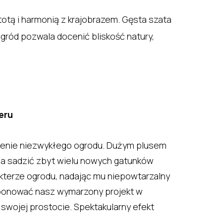
totą i harmonią z krajobrazem. Gęsta szata
gród pozwala docenić bliskość natury,
eru
worzenie niezwykłego ogrodu. Dużym plusem
zeba sadzić zbyt wielu nowych gatunków
rakterze ogrodu, nadając mu niepowtarzalny
mponować nasz wymarzony projekt w
swojej prostocie. Spektakularny efekt