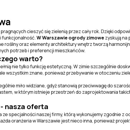
awa
pragnących cieszyć się zielenią przez cały rok. Dzięki odp
i funkcjonalność.
W Warszawie ogrody zimowe
zyskują na 
ne rośliny oraz elementy architektury wnętrz tworzą harmonij
lnych potrzeb i preferencji mieszkańców.
czego warto?
ą nie tylko funkcję estetyczną. W zimie szczególnie doskwie
le wszystkim znane, ponieważ przebywanie w otoczeniu ziele
zególnie miło widziane, gdyż stanowią przeciwwagę do szaro
tem, w którym istnieje przestrzeń do zaprojektowania tak
- nasza oferta
 ze specjalności naszej firmy, którą wykonujemy zgodnie z o
Każda oranżeria w Warszawie jest nieco inna, ponieważ projek