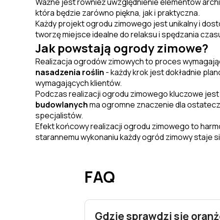
Ważne jest również uwzględnienie elementów archit
która będzie zarówno piękna, jak i praktyczna.
Każdy projekt ogrodu zimowego jest unikalny i dost
tworzę miejsce idealne do relaksu i spędzania czas
Jak powstają ogrody zimowe?
Realizacja ogrodów zimowych to proces wymagają
nasadzenia roślin
- każdy krok jest dokładnie pla
wymagających klientów.
Podczas realizacji ogrodu zimowego kluczowe jest 
budowlanych
ma ogromne znaczenie dla ostateczn
specjalistów.
Efekt końcowy realizacji ogrodu zimowego to harmo
starannemu wykonaniu każdy ogród zimowy staje si
FAQ
Gdzie sprawdzi się oranż