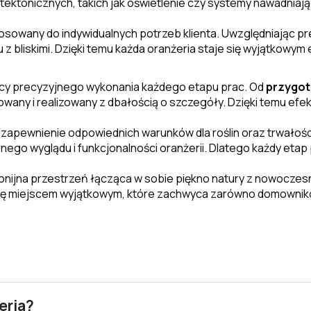
ektonicznych, takich jak oświetlenie czy systemy nawadniają
osowany do indywidualnych potrzeb klienta. Uwzględniając pre
u z bliskimi. Dzięki temu każda oranżeria staje się wyjątkow
cy precyzyjnego wykonania każdego etapu prac. Od
przygot
nowany i realizowany z dbałością o szczegóły. Dzięki temu ef
zapewnienie odpowiednich warunków dla roślin oraz trwałości
ego wyglądu i funkcjonalności oranżerii. Dlatego każdy eta
nijna przestrzeń łącząca w sobie piękno natury z nowoczesny
ę miejscem wyjątkowym, które zachwyca zarówno domowników,
eria?