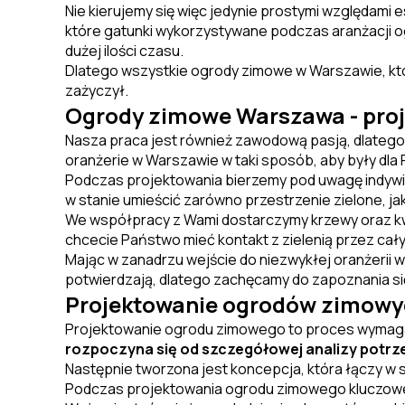
Nie kierujemy się więc jedynie prostymi względami
które gatunki wykorzystywane podczas aranżacji 
dużej ilości czasu.
Dlatego wszystkie ogrody zimowe w Warszawie, któr
zażyczył.
Ogrody zimowe Warszawa - proje
Nasza praca jest również zawodową pasją, dlate
oranżerie w Warszawie w taki sposób, aby były d
Podczas projektowania bierzemy pod uwagę indywi
w stanie umieścić zarówno przestrzenie zielone, jak 
We współpracy z Wami dostarczymy krzewy oraz kwi
chcecie Państwo mieć kontakt z zielenią przez cały
Mając w zanadrzu wejście do niezwykłej oranżerii w
potwierdzają, dlatego zachęcamy do zapoznania się
Projektowanie ogrodów zimow
Projektowanie ogrodu zimowego to proces wymagaj
rozpoczyna się od szczegółowej analizy potrz
Następnie tworzona jest koncepcja, która łączy w 
Podczas projektowania ogrodu zimowego kluczowe