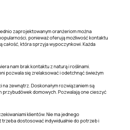
owiednio zaprojektowanym oranżeriom można
popularności, ponieważ oferują możliwość kontaktu
ną całość, która sprzyja wypoczynkowi. Każda
ra nam brak kontaktu z naturą i roślinami.
ni pozwala się zrelaksować i odetchnąć świeżym
ści na zewnątrz. Doskonałym rozwiązaniem są
ich przybudówek domowych. Pozwalają one cieszyć
czekiwaniami klientów. Nie ma jednego
t trzeba dostosować indywidualnie do potrzeb i