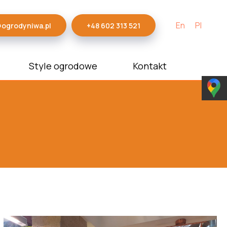
En
Pl
@ogrodyniwa.pl
+48 602 313 521
Style ogrodowe
Kontakt