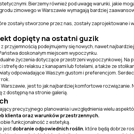
 estetycznymi. Bierzemy również pod uwagę warunki, jakie m
ogrodu zimowego w Warszawie wymagają bardziej zaawansowan
e zostały stworzone przez nas, zostały zaprojektowane i wy
kt dopięty na ostatni guzik
go z przyjemnością podejmujemy się nowych, nawet najbard
la Państwa doskonałym miejscem wypoczynku.
dualne życzenia dotyczące przestrzeni wypoczynkowej. Na p
i strefę do relaksu z kanapami lub fotelami, a także ze stolikam
aty odpowiadające Waszym gustom i preferencjom. Serdeczni
 rok.
 Warszawie, jest to jak najbardziej komfortowe rozwiązanie.
 z dostępną na stronie galerią.
ych
ący precyzyjnego planowania i uwzględnienia wielu aspektó
eb klienta oraz warunków przestrzennych.
sobie funkcjonalność z estetyką.
 jest
dobranie odpowiednich roślin
, które będą dobrze ro