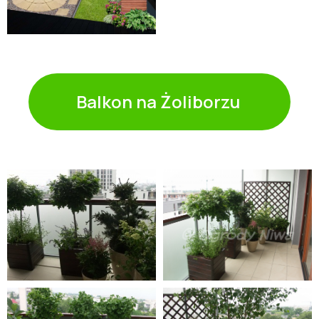
Balkon na Żoliborzu ㅤ