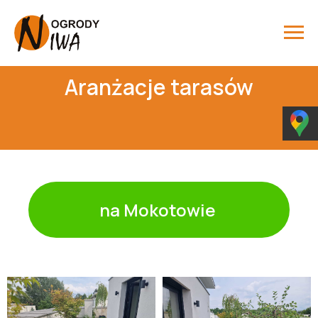
Aranżacje tarasów
na Mokotowie ㅤ