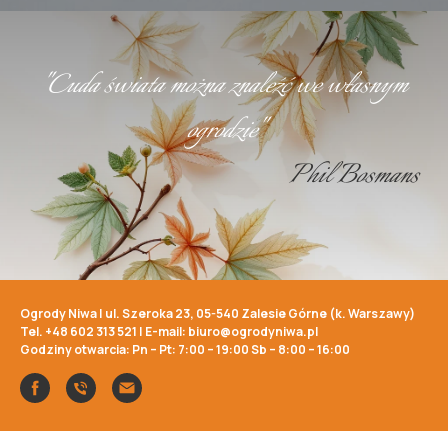
"Cuda świata można znaleźć we własnym
ogrodzie"
Phil Bosmans
Ogrody Niwa | ul. Szeroka 23, 05-540 Zalesie Górne (k. Warszawy)
Tel.
+48 602 313 521
| E-mail:
biuro@ogrodyniwa.pl
Godziny otwarcia: Pn – Pt: 7:00 – 19:00 Sb – 8:00 – 16:00